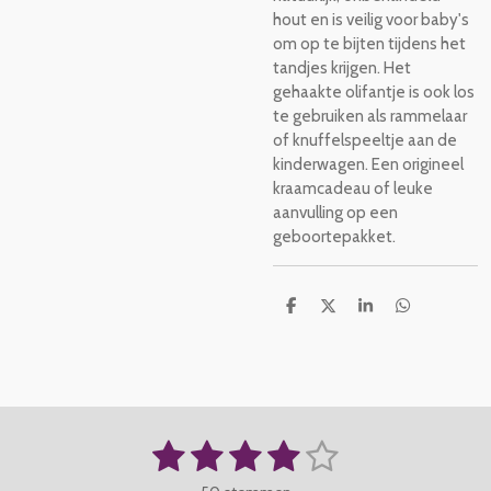
hout en is veilig voor baby's
om op te bijten tijdens het
tandjes krijgen. Het
gehaakte olifantje is ook los
te gebruiken als rammelaar
of knuffelspeeltje aan de
kinderwagen. Een origineel
kraamcadeau of leuke
aanvulling op een
geboortepakket.
D
D
S
D
e
e
h
e
l
e
a
l
e
l
r
e
n
e
n
1
2
3
4
5
S
R
t
a
s
s
s
s
s
e