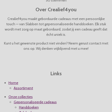
50 stemmen
t
m
t
t
t
t
t
i
m
Over Crealief4you
n
e
e
e
e
e
e
g
n
Crealief4you maakt geborduurde cadeaus met een persoonlijke
r
r
r
r
r
:
touch — van Slabben tot gepersonaliseerde handdoeken. Elk stuk
4
wordt met zorg op maat geborduurd, zodat jij een cadeau geeft dat
r
r
r
r
.
écht uniek is.
e
e
e
e
0
4
Kunt u het gewenste product niet vinden? Neem gerust contact met
n
n
n
n
s
ons op. Wij denken vrijblijvend met u mee!
t
e
r
r
Links
e
n
Home
Assortiment
Onze collecties
Gepersonaliseerde cadeaus
Handdoeken