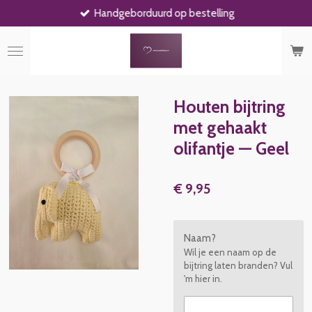
Handgeborduurd op bestelling
Ga
direct
naar
de
hoofdinhoud
Houten bijtring
met gehaakt
olifantje — Geel
€ 9,95
Naam?
Wil je een naam op de
bijtring laten branden? Vul
'm hier in.