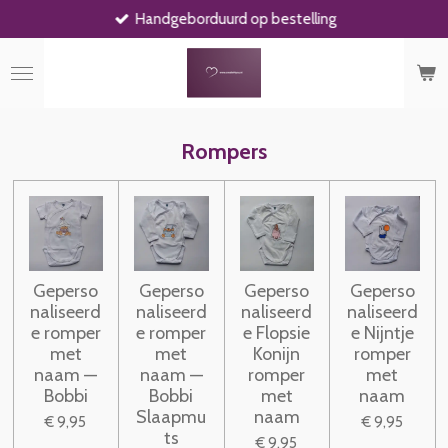
Handgeborduurd op bestelling
Ga
direct
naar
de
hoofdinhoud
Rompers
Geperso
Geperso
Geperso
Geperso
naliseerd
naliseerd
naliseerd
naliseerd
e romper
e romper
e Flopsie
e Nijntje
met
met
Konijn
romper
naam —
naam —
romper
met
Bobbi
Bobbi
met
naam
Slaapmu
naam
€ 9,95
€ 9,95
ts
€ 9,95