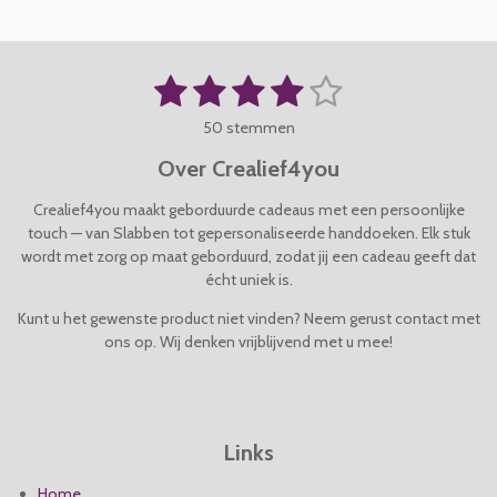
1
2
3
4
5
S
R
t
a
s
s
s
s
s
e
50 stemmen
t
m
t
t
t
t
t
i
m
Over Crealief4you
n
e
e
e
e
e
e
g
n
Crealief4you maakt geborduurde cadeaus met een persoonlijke
r
r
r
r
r
:
touch — van Slabben tot gepersonaliseerde handdoeken. Elk stuk
4
wordt met zorg op maat geborduurd, zodat jij een cadeau geeft dat
r
r
r
r
.
écht uniek is.
e
e
e
e
0
4
Kunt u het gewenste product niet vinden? Neem gerust contact met
n
n
n
n
s
ons op. Wij denken vrijblijvend met u mee!
t
e
r
r
Links
e
n
Home