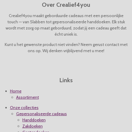
t
t
t
t
t
i
m
Over Crealief4you
n
e
e
e
e
e
e
g
n
Crealief4you maakt geborduurde cadeaus met een persoonlijke
r
r
r
r
r
:
touch — van Slabben tot gepersonaliseerde handdoeken. Elk stuk
4
wordt met zorg op maat geborduurd, zodat jij een cadeau geeft dat
r
r
r
r
.
écht uniek is.
e
e
e
e
0
4
Kunt u het gewenste product niet vinden? Neem gerust contact met
n
n
n
n
s
ons op. Wij denken vrijblijvend met u mee!
t
e
r
r
Links
e
n
Home
Assortiment
Onze collecties
Gepersonaliseerde cadeaus
Handdoeken
Zakdoeken