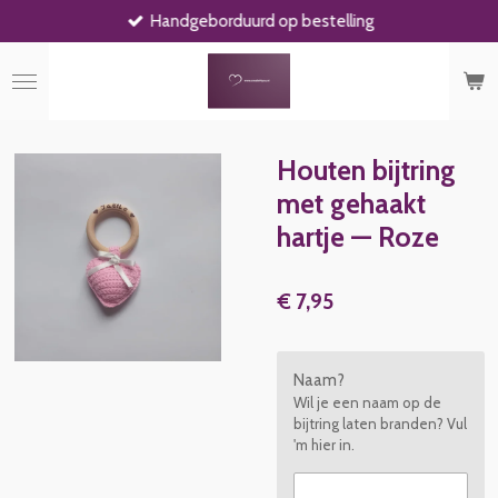
Handgeborduurd op bestelling
Ga
direct
naar
de
hoofdinhoud
Houten bijtring
met gehaakt
hartje — Roze
€ 7,95
Naam?
Wil je een naam op de
bijtring laten branden? Vul
'm hier in.