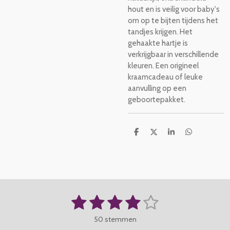
hout en is veilig voor baby's
om op te bijten tijdens het
tandjes krijgen. Het
gehaakte hartje is
verkrijgbaar in verschillende
kleuren. Een origineel
kraamcadeau of leuke
aanvulling op een
geboortepakket.
D
D
S
D
e
e
h
e
l
e
a
l
e
l
r
e
n
e
n
1
2
3
4
5
S
R
t
a
s
s
s
s
s
e
50 stemmen
t
m