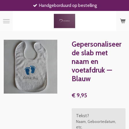
Handgeborduurd op bestelling
Ga
direct
naar
de
hoofdinhoud
Gepersonaliseer
de slab met
naam en
voetafdruk —
Blauw
€ 9,95
Tekst?
Naam, Geboortedatum,
etc.