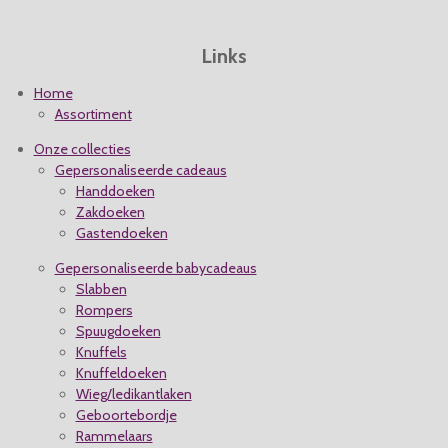
r
r
Links
e
n
Home
Assortiment
Onze collecties
Gepersonaliseerde cadeaus
Handdoeken
Zakdoeken
Gastendoeken
Gepersonaliseerde babycadeaus
Slabben
Rompers
Spuugdoeken
Knuffels
Knuffeldoeken
Wieg/ledikantlaken
Geboortebordje
Rammelaars