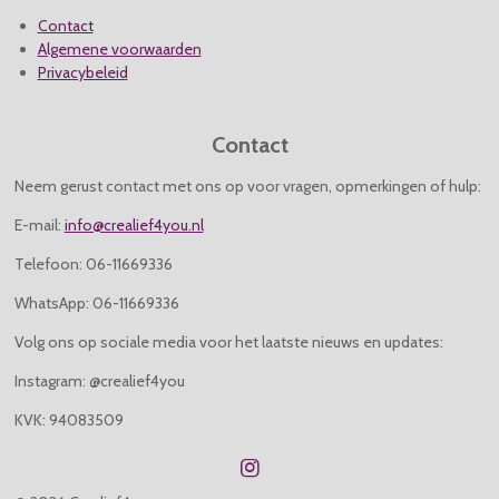
Contact
Algemene voorwaarden
Privacybeleid
Contact
Neem gerust contact met ons op voor vragen, opmerkingen of hulp:
E-mail:
info@crealief4you.nl
Telefoon: 06-11669336
WhatsApp: 06-11669336
Volg ons op sociale media voor het laatste nieuws en updates:
Instagram: @crealief4you
KVK: 94083509
I
n