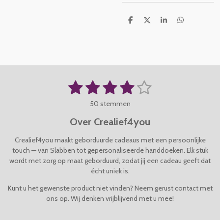
D
D
S
D
e
e
h
e
l
e
a
l
e
l
r
e
n
e
n
1
2
3
4
5
S
R
t
a
s
s
s
s
s
e
50 stemmen
t
m
t
t
t
t
t
i
m
Over Crealief4you
n
e
e
e
e
e
e
g
n
Crealief4you maakt geborduurde cadeaus met een persoonlijke
r
r
r
r
r
:
touch — van Slabben tot gepersonaliseerde handdoeken. Elk stuk
4
wordt met zorg op maat geborduurd, zodat jij een cadeau geeft dat
r
r
r
r
.
écht uniek is.
e
e
e
e
0
4
Kunt u het gewenste product niet vinden? Neem gerust contact met
n
n
n
n
s
ons op. Wij denken vrijblijvend met u mee!
t
e