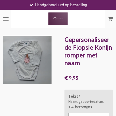
Handgeborduurd op bestelling
Ga
direct
naar
de
hoofdinhoud
Gepersonaliseer
de Flopsie Konijn
romper met
naam
€ 9,95
Tekst?
Naam, geboortedatum,
etc. toevoegen