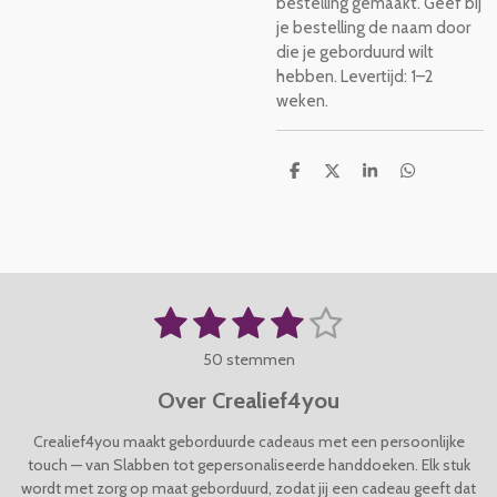
bestelling gemaakt. Geef bij
je bestelling de naam door
die je geborduurd wilt
hebben. Levertijd: 1–2
weken.
D
D
S
D
e
e
h
e
l
e
a
l
e
l
r
e
n
e
n
1
2
3
4
5
S
R
t
a
s
s
s
s
s
e
50 stemmen
t
m
t
t
t
t
t
i
m
Over Crealief4you
n
e
e
e
e
e
e
g
n
Crealief4you maakt geborduurde cadeaus met een persoonlijke
r
r
r
r
r
:
touch — van Slabben tot gepersonaliseerde handdoeken. Elk stuk
4
wordt met zorg op maat geborduurd, zodat jij een cadeau geeft dat