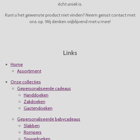
r
r
r
r
.
écht uniek is.
e
e
e
e
0
4
Kunt u het gewenste product niet vinden? Neem gerust contact met
n
n
n
n
s
ons op. Wij denken vrijblijvend met u mee!
t
e
r
r
Links
e
n
Home
Assortiment
Onze collecties
Gepersonaliseerde cadeaus
Handdoeken
Zakdoeken
Gastendoeken
Gepersonaliseerde babycadeaus
Slabben
Rompers
Spuugdoeken