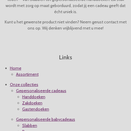
4
wordt met zorg op maat geborduurd, zodat jij een cadeau geeft dat
r
r
r
r
.
écht uniek is.
e
e
e
e
0
4
Kunt u het gewenste product niet vinden? Neem gerust contact met
n
n
n
n
s
ons op. Wij denken vrijblijvend met u mee!
t
e
r
r
Links
e
n
Home
Assortiment
Onze collecties
Gepersonaliseerde cadeaus
Handdoeken
Zakdoeken
Gastendoeken
Gepersonaliseerde babycadeaus
Slabben