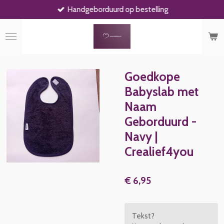
Handgeborduurd op bestelling
Ga
direct
naar
de
hoofdinhoud
Goedkope
Babyslab met
Naam
Geborduurd -
Navy |
Crealief4you
€ 6,95
Tekst?