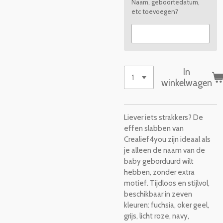
Naam, geboortedatum,
etc toevoegen?
In
winkelwagen
Liever iets strakkers? De
effen slabben van
Crealief4you zijn ideaal als
je alleen de naam van de
baby geborduurd wilt
hebben, zonder extra
motief. Tijdloos en stijlvol,
beschikbaar in zeven
kleuren: fuchsia, oker geel,
grijs, licht roze, navy,