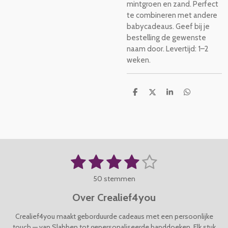
mintgroen en zand. Perfect
te combineren met andere
babycadeaus. Geef bij je
bestelling de gewenste
naam door. Levertijd: 1–2
weken.
D
D
S
D
e
e
h
e
l
e
a
l
e
l
r
e
n
e
n
1
2
3
4
5
S
R
t
a
s
s
s
s
s
e
50 stemmen
t
m
t
t
t
t
t
i
m
Over Crealief4you
n
e
e
e
e
e
e
g
n
Crealief4you maakt geborduurde cadeaus met een persoonlijke
r
r
r
r
r
:
touch — van Slabben tot gepersonaliseerde handdoeken. Elk stuk