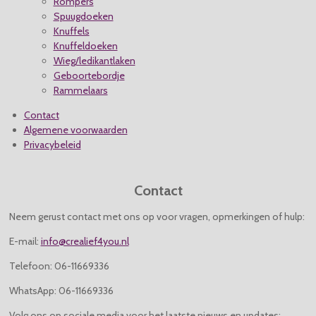
Rompers
Spuugdoeken
Knuffels
Knuffeldoeken
Wieg/ledikantlaken
Geboortebordje
Rammelaars
Contact
Algemene voorwaarden
Privacybeleid
Contact
Neem gerust contact met ons op voor vragen, opmerkingen of hulp:
E-mail:
info@crealief4you.nl
Telefoon: 06-11669336
WhatsApp: 06-11669336
Volg ons op sociale media voor het laatste nieuws en updates: