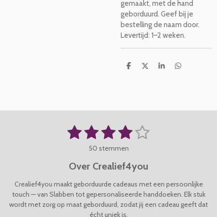
gemaakt, met de hand
geborduurd. Geef bij je
bestelling de naam door.
Levertijd: 1–2 weken.
D
D
S
D
e
e
h
e
l
e
a
l
e
l
r
e
n
e
n
1
2
3
4
5
S
R
t
a
s
s
s
s
s
e
50 stemmen
t
m
t
t
t
t
t
i
m
Over Crealief4you
n
e
e
e
e
e
e
g
n
Crealief4you maakt geborduurde cadeaus met een persoonlijke
r
r
r
r
r
:
touch — van Slabben tot gepersonaliseerde handdoeken. Elk stuk
4
wordt met zorg op maat geborduurd, zodat jij een cadeau geeft dat
r
r
r
r
.
écht uniek is.