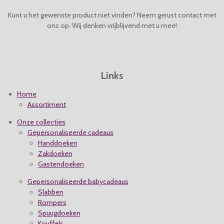
e
e
e
e
0
4
Kunt u het gewenste product niet vinden? Neem gerust contact met
n
n
n
n
s
ons op. Wij denken vrijblijvend met u mee!
t
e
r
r
Links
e
n
Home
Assortiment
Onze collecties
Gepersonaliseerde cadeaus
Handdoeken
Zakdoeken
Gastendoeken
Gepersonaliseerde babycadeaus
Slabben
Rompers
Spuugdoeken
Knuffels