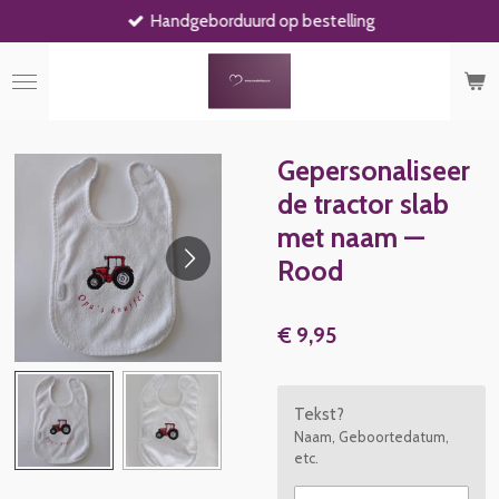
Handgeborduurd op bestelling
Ga
direct
naar
de
hoofdinhoud
Gepersonaliseer
de tractor slab
met naam —
Rood
€ 9,95
Tekst?
Naam, Geboortedatum,
etc.