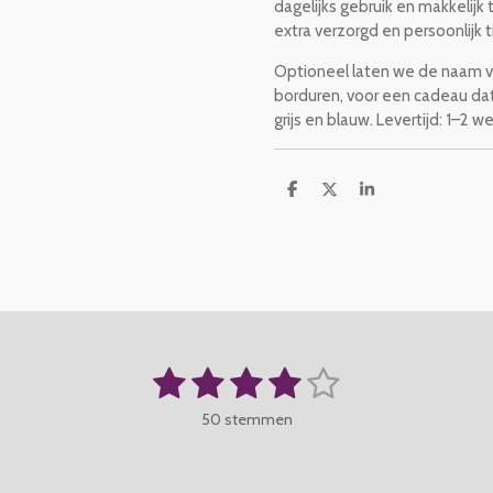
dagelijks gebruik en makkelijk
extra verzorgd en persoonlijk t
Optioneel laten we de naam 
borduren, voor een cadeau dat 
grijs en blauw. Levertijd: 1–2 
D
D
S
e
e
h
l
e
a
e
l
r
n
e
1
2
3
4
5
S
t
s
s
s
s
s
e
50 stemmen
m
t
t
t
t
t
m
e
e
e
e
e
e