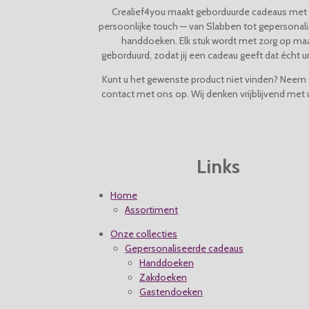
Crealief4you maakt geborduurde cadeaus met
:
persoonlijke touch — van Slabben tot gepersonal
4
handdoeken. Elk stuk wordt met zorg op ma
.
geborduurd, zodat jij een cadeau geeft dat écht un
0
4
Kunt u het gewenste product niet vinden? Neem 
s
contact met ons op. Wij denken vrijblijvend met
t
e
r
r
e
Links
n
Home
Assortiment
Onze collecties
Gepersonaliseerde cadeaus
Handdoeken
Zakdoeken
Gastendoeken