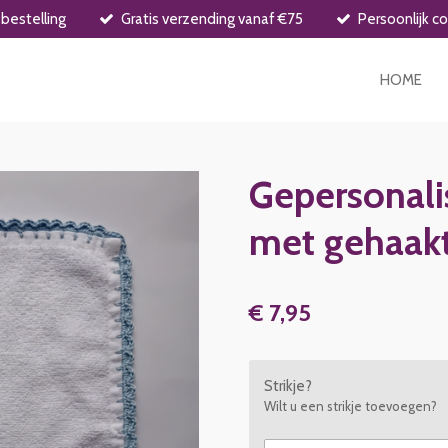
bestelling
Gratis verzending vanaf €75
Persoonlijk c
HOME
Gepersonal
met gehaak
€ 7,95
Strikje?
Wilt u een strikje toevoegen?