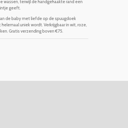
 te wassen, terwijl de handgehaakte rand een
intje geeft.
van de baby met liefde op de spuugdoek
helemaal uniek wordt. Verkrijgbaar in wit, roze,
weken. Gratis verzending boven €75.