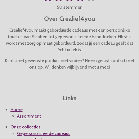
t
a
s
s
s
s
s
e
50 stemmen
t
m
t
t
t
t
t
i
m
Over Crealief4you
n
e
e
e
e
e
e
g
n
Crealief4you maakt geborduurde cadeaus met een persoonlijke
r
r
r
r
r
:
touch — van Slabben tot gepersonaliseerde handdoeken. Elk stuk
4
wordt met zorg op maat geborduurd, zodat jij een cadeau geeft dat
r
r
r
r
.
écht uniek is.
e
e
e
e
0
4
Kunt u het gewenste product niet vinden? Neem gerust contact met
n
n
n
n
s
ons op. Wij denken vrijblijvend met u mee!
t
e
r
r
Links
e
n
Home
Assortiment
Onze collecties
Gepersonaliseerde cadeaus