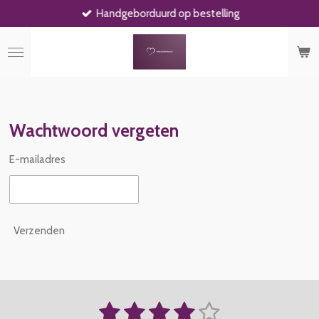
Handgeborduurd op bestelling
Ga
direct
naar
de
hoofdinhoud
Wachtwoord vergeten
E-mailadres
Verzenden
1
2
3
4
5
S
R