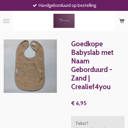
Handgeborduurd op bestelling
Ga
direct
naar
de
hoofdinhoud
Goedkope
Babyslab met
Naam
Geborduurd -
Zand |
Crealief4you
€ 6,95
Tekst?