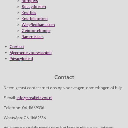
Rompers
Spuugdoeken
Knuffels
Knuffeldoeken
Wieg/ledikantlaken
Geboortebordje
Rammelaars
Contact
Algemene voorwaarden
Privacybeleid
Contact
Neem gerust contact met ons op voor vragen, opmerkingen of hulp:
E-mail:
info@crealief4you.nl
Telefoon: 06-11669336
WhatsApp: 06-11669336
Volg ons op sociale media voor het laatste nieuws en updates: