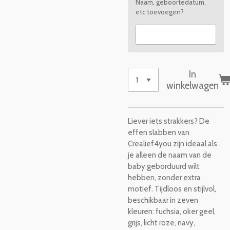
Naam, geboortedatum,
etc toevoegen?
In
winkelwagen
Liever iets strakkers? De
effen slabben van
Crealief4you zijn ideaal als
je alleen de naam van de
baby geborduurd wilt
hebben, zonder extra
motief. Tijdloos en stijlvol,
beschikbaar in zeven
kleuren: fuchsia, oker geel,
grijs, licht roze, navy,