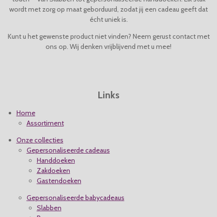
4
wordt met zorg op maat geborduurd, zodat jij een cadeau geeft dat
r
r
r
r
.
écht uniek is.
e
e
e
e
0
4
Kunt u het gewenste product niet vinden? Neem gerust contact met
n
n
n
n
s
ons op. Wij denken vrijblijvend met u mee!
t
e
r
r
Links
e
n
Home
Assortiment
Onze collecties
Gepersonaliseerde cadeaus
Handdoeken
Zakdoeken
Gastendoeken
Gepersonaliseerde babycadeaus
Slabben