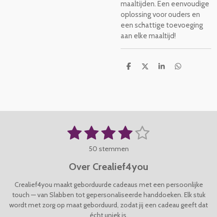
maaltijden. Een eenvoudige
oplossing voor ouders en
een schattige toevoeging
aan elke maaltijd!
D
D
S
D
e
e
h
e
l
e
a
l
e
l
r
e
n
e
n
1
2
3
4
5
S
R
t
a
s
s
s
s
s
e
50 stemmen
t
m
t
t
t
t
t
i
m
Over Crealief4you
n
e
e
e
e
e
e
g
n
Crealief4you maakt geborduurde cadeaus met een persoonlijke
r
r
r
r
r
:
touch — van Slabben tot gepersonaliseerde handdoeken. Elk stuk
4
wordt met zorg op maat geborduurd, zodat jij een cadeau geeft dat
r
r
r
r
.
écht uniek is.