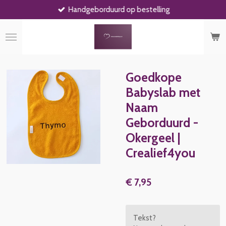
Handgeborduurd op bestelling
Ga
direct
naar
de
hoofdinhoud
Goedkope
Babyslab met
Naam
Geborduurd -
Okergeel |
Crealief4you
€ 7,95
Tekst?