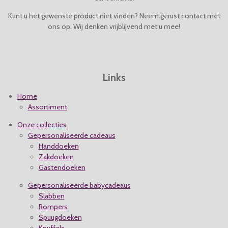
e
e
e
e
0
4
Kunt u het gewenste product niet vinden? Neem gerust contact met
n
n
n
n
s
ons op. Wij denken vrijblijvend met u mee!
t
e
r
r
Links
e
n
Home
Assortiment
Onze collecties
Gepersonaliseerde cadeaus
Handdoeken
Zakdoeken
Gastendoeken
Gepersonaliseerde babycadeaus
Slabben
Rompers
Spuugdoeken
Knuffels